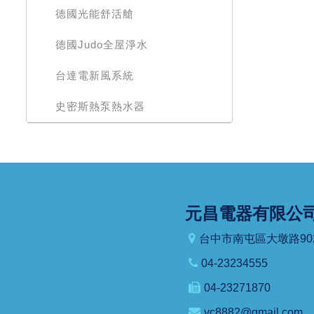
德國光能舒活艙
德國Judo全屋淨水
台達電新風系統
史密斯熱泵熱水器
元昌電器有限公
台中市南屯區大墩路90
04-23234555
04-23271870
yc8882@gmail.com