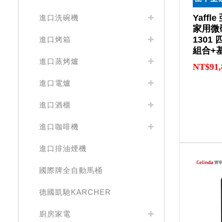
Yaff
進口洗碗機
家用微
1301
進口烤箱
組合+
進口蒸烤爐
NT$91,
進口電爐
進口酒櫃
進口咖啡機
進口排油煙機
國際牌全自動馬桶
德國凱馳KARCHER
廚房家電