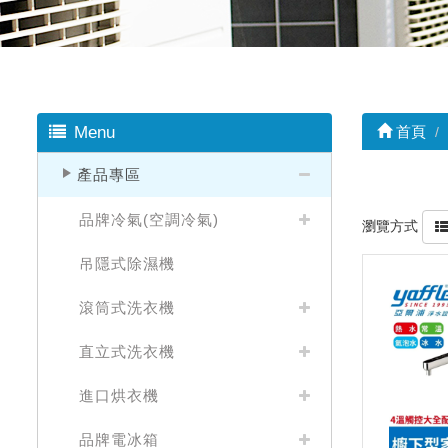
Menu
首頁
產品專區
品牌冷氣(空調冷氣)
瀏覽方式
吊隱式除濕機
滾筒式洗衣機
直立式洗衣機
進口烘衣機
品牌電冰箱