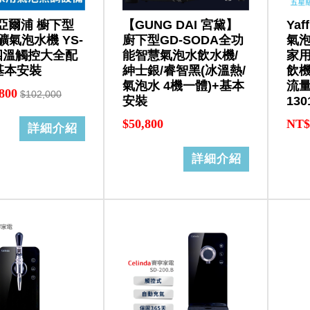
le 亞爾浦 櫥下型
【GUNG DAI 宮黛】
Ya
礦氣泡水機 YS-
廚下型GD-SODA全功
氣泡
 四溫觸控大全配
能智慧氣泡水飲水機/
家用
基本安裝
紳士銀/睿智黑(冰溫熱/
飲機
氣泡水 4機一體)+基本
流量
800
$102,000
安裝
13
$50,800
NT$
詳細介紹
詳細介紹