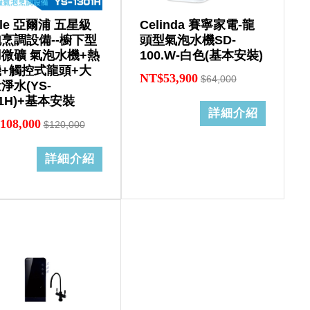
ffle 亞爾浦 五星級
Celinda 賽寧家電-龍
烹調設備--櫥下型
頭型氣泡水機SD-
微礦 氣泡水機+熱
100.W-白色(基本安裝)
+觸控式龍頭+大
NT$53,900
$64,000
淨水(YS-
01H)+基本安裝
詳細介紹
108,000
$120,000
詳細介紹