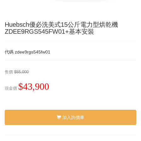
Huebsch優必洗美式15公斤電力型烘乾機
ZDEE9RGS545FW01+基本安裝
代碼
zdee9rgs545fw01
售價
$55,000
$43,900
現金價
加入詢價車