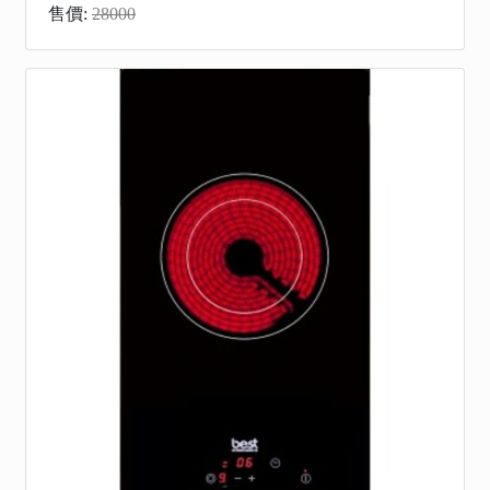
售價:
28000