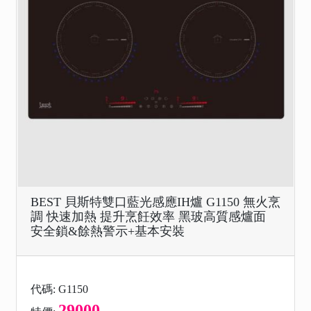
BEST 貝斯特雙口藍光感應IH爐 G1150 無火烹
調 快速加熱 提升烹飪效率 黑玻高質感爐面
安全鎖&餘熱警示+基本安裝
代碼: G1150
29000