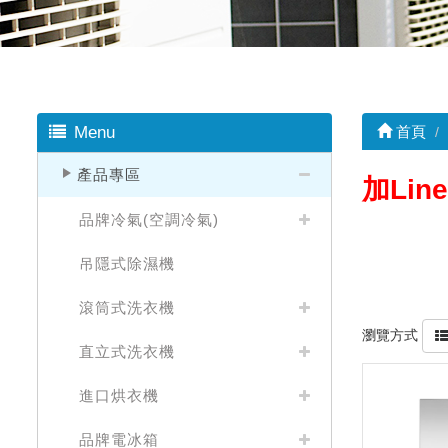
Menu
首頁
產品專區
加Line
品牌冷氣(空調冷氣)
吊隱式除濕機
滾筒式洗衣機
瀏覽方式
直立式洗衣機
進口烘衣機
品牌電冰箱