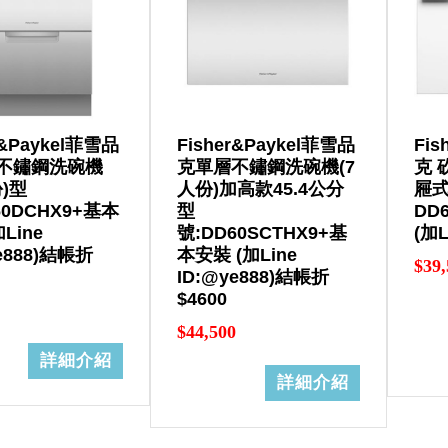
r&Paykel菲雪品
Fisher&Paykel菲雪品
Fis
不鏽鋼洗碗機
克單層不鏽鋼洗碗機(7
克 
份)型
人份)加高款45.4公分
屜式
60DCHX9+基本
型
DD
Line
號:DD60SCTHX9+基
(加L
e888)結帳折
本安裝 (加Line
$39,
ID:@ye888)結帳折
$4600
$44,500
詳細介紹
詳細介紹