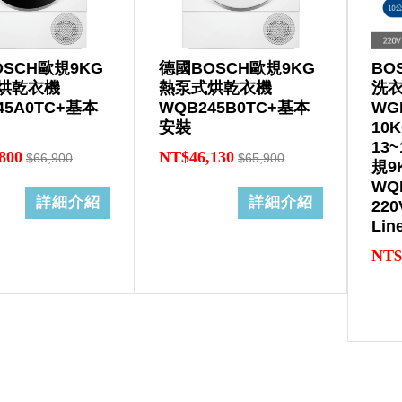
SCH歐規9KG
德國BOSCH歐規9KG
BO
烘乾衣機
熱泵式烘乾衣機
洗
45A0TC+基本
WQB245B0TC+基本
WG
安裝
10
13
800
NT$46,130
$66,900
$65,900
規9
WQ
詳細介紹
詳細介紹
22
Lin
NT$