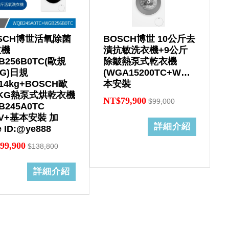
SCH博世活氧除菌
BOSCH博世 10公斤去
衣機
漬抗敏洗衣機+9公斤
B256B0TC(歐規
除皺熱泵式乾衣機
KG)日規
(WGA15200TC+WQB245A0T
~14kg+BOSCH歐
本安裝
KG熱泵式烘乾衣機
NT$79,900
$99,000
B245A0TC
0V+基本安裝 加
詳細介紹
e ID:@ye888
99,900
$138,800
詳細介紹