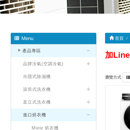
Menu
首頁
產品專區
加Line
品牌冷氣(空調冷氣)
吊隱式除濕機
瀏覽方式
滾筒式洗衣機
直立式洗衣機
進口烘衣機
Miele 烘衣機